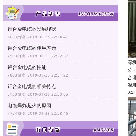
铝合金电缆的发展现状
8033阅读 2019-09-28 22:34:47
铝合金电缆的使用寿命
7998阅读 2019-09-28 22:32:37
深
铝合金电缆的性能
公
7863阅读 2019-09-28 22:31:22
合
深
铝合金电缆的相关特点
24-
8158阅读 2019-09-28 22:30:05
电缆爆炸起火的原因
7754阅读 2019-09-28 22:28:46