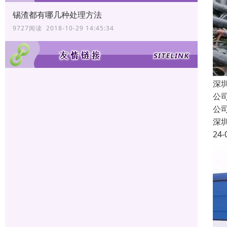
锡渣都有哪几种处理方法
9727阅读 2018-10-29 14:45:34
深
公
公
深
24-