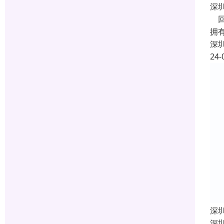
深
回
拥
深
24-
深
深