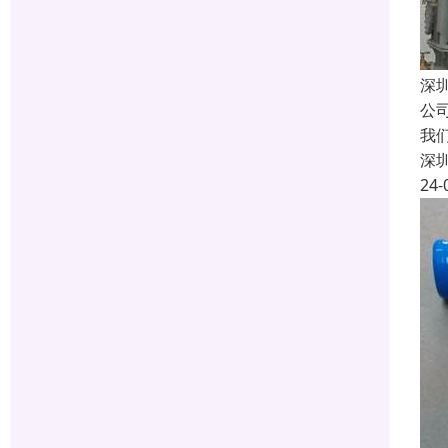
深
公
我
深
24-