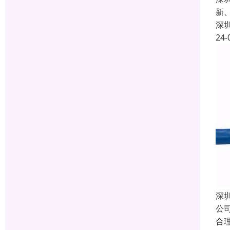
新
深
24-
深
公
合