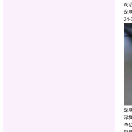
询
深
24-
深
深
单