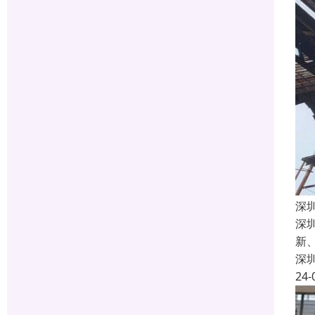
深
深
新
深
24-