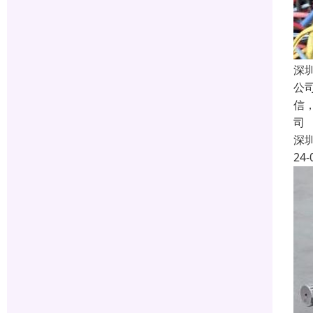
深
公
信
司
深
24-