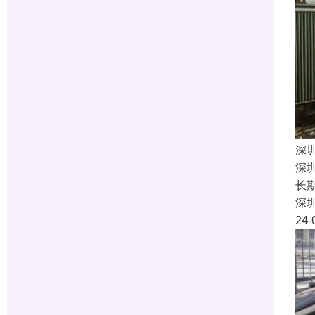
深
深
长
深
24-