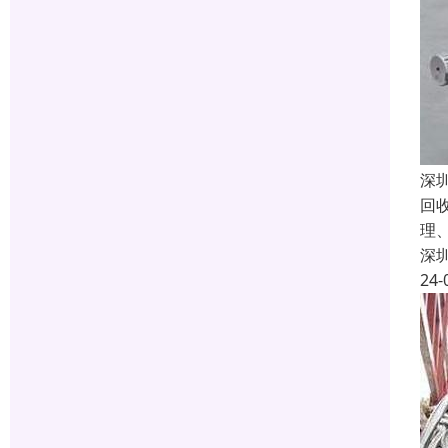
深
回
理
深
24-