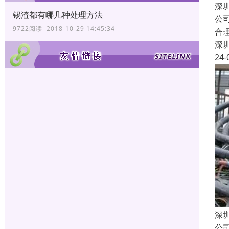
深
锡渣都有哪几种处理方法
公
9722阅读 2018-10-29 14:45:34
合
深
24-
深
公