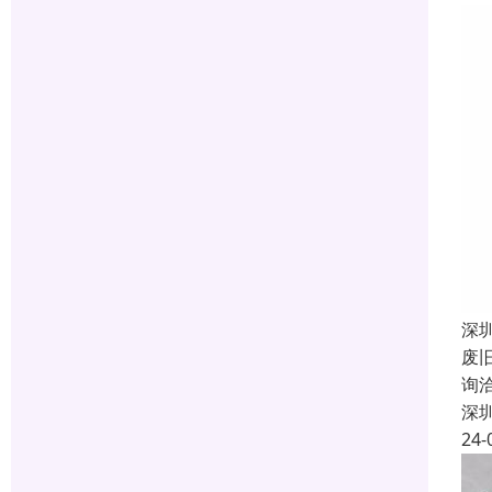
深
废
询
深
24-