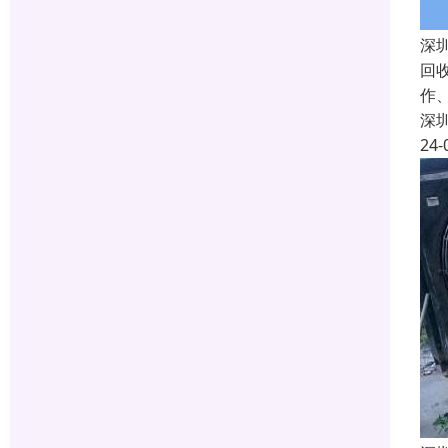
深
回
作
深
24-