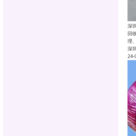
深
回
理
深
24-