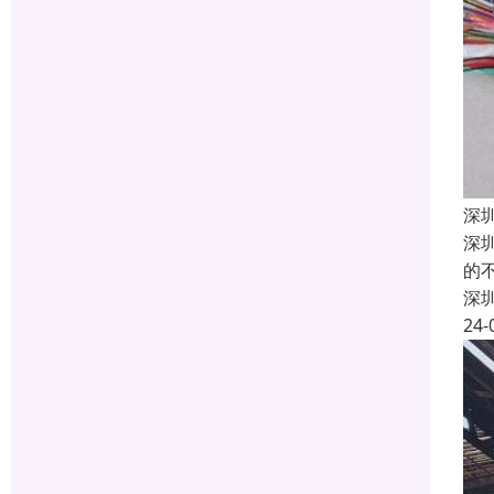
深
深
的
深
24-