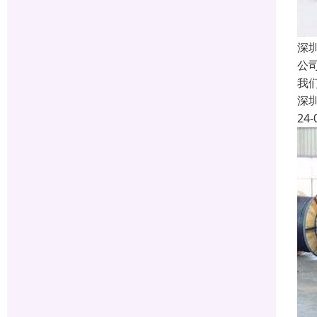
深
公
我
深
24-