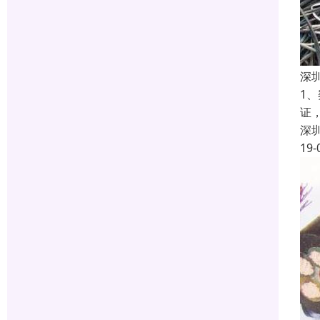
深
1
证
深
19-