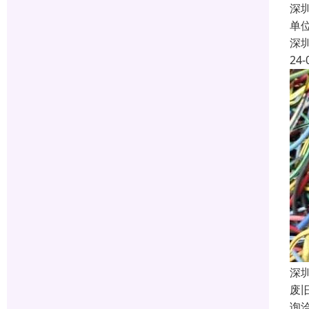
深
单
深
24-
深
废
询