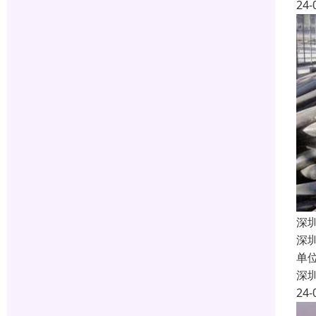
24-
深
深
单
深
24-