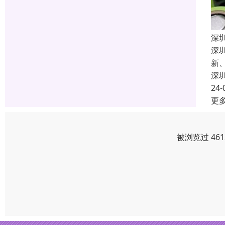
深
深
新
深
24-
更
被浏览过 46