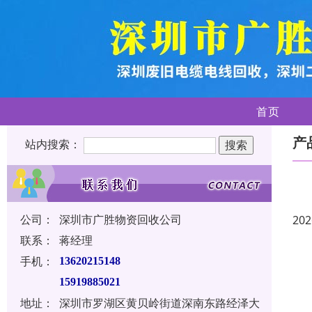
首页
产
站内搜索：
公司：
深圳市广胜物资回收公司
202
联系：
蒋经理
手机：
13620215148
15919885021
地址：
深圳市罗湖区黄贝岭街道深南东路经泽大