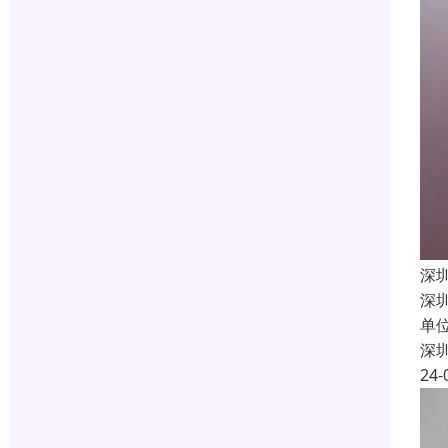
深
深
单
深
24-