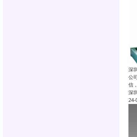
深
公
信
深
24-