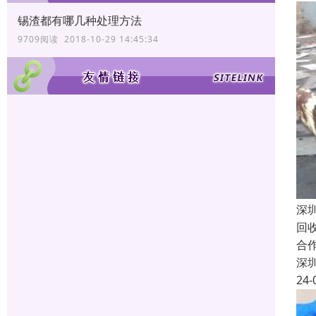
锡渣都有哪几种处理方法
9709阅读 2018-10-29 14:45:34
深
回
合
深
24-