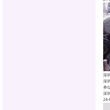
深
深
单
深
24-