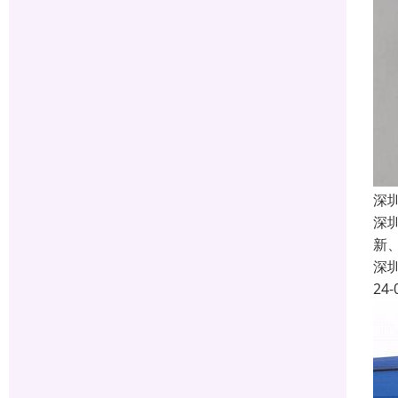
深
深
新
深
24-