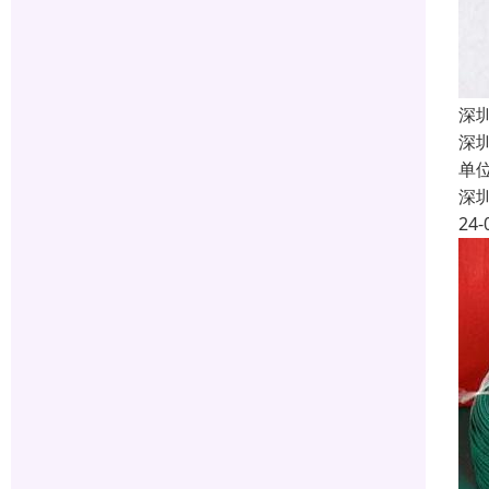
深
深
单
深
24-