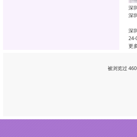
深
深
0
深
24-
更
被浏览过 46