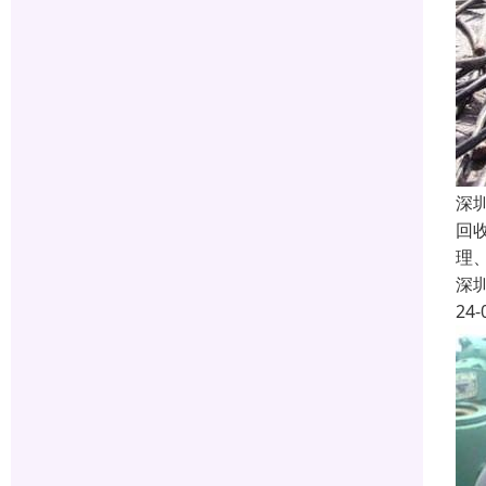
深
回
理
深
24-