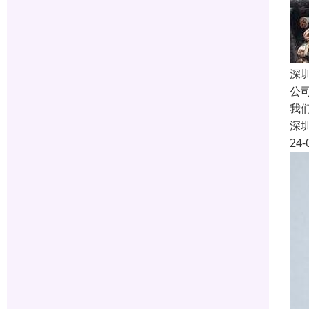
深
公
我
深
24-