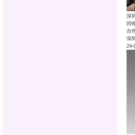
深
回
合
深
24-