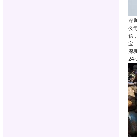
深
公
信
宝
深
24-