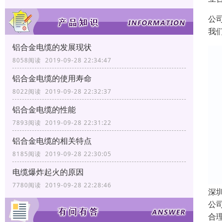
公
我
铝合金电缆的发展现状
8058阅读 2019-09-28 22:34:47
铝合金电缆的使用寿命
8022阅读 2019-09-28 22:32:37
铝合金电缆的性能
7893阅读 2019-09-28 22:31:22
铝合金电缆的相关特点
8185阅读 2019-09-28 22:30:05
电缆爆炸起火的原因
7780阅读 2019-09-28 22:28:46
深
公
合