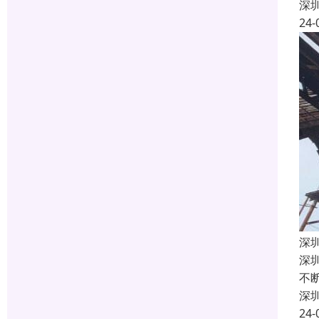
深
24-
深
深
不
深
24-