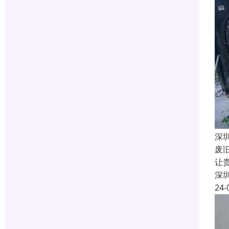
深
废
让
深
24-