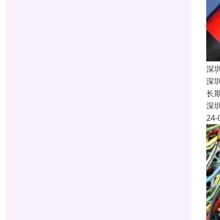
深
深
长
深
24-