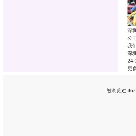
深
公
我
深
24-
更
被浏览过 46