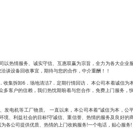
公司以热情服务、诚实守信、互惠双赢为宗旨，全力为各大企业
您洽谈设备回收事宜，期待与您的合作，中介重酬！！
协议5．收集拆卸6．场地清洁7．定期行情回访． 本公司本着诚信为
众多客户的信赖，我们热忱期盼着与您合作，免费上门服务，
、发电机等工厂物质。 一直以来，本公司本着“诚信为本，公
环境、利益社会的目标!守诚信、重信誉、热情的服务及良好的
为各公司提供优质、热情的上门收购服务!一个电话，贴心服务!