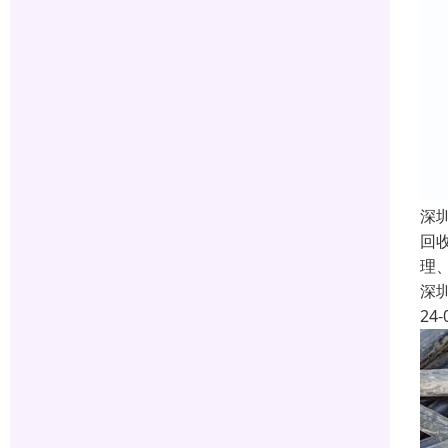
深
回
理
深
24-