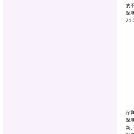
的
深
24-
深
深
新