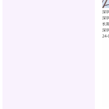
深
深
长
深
24-