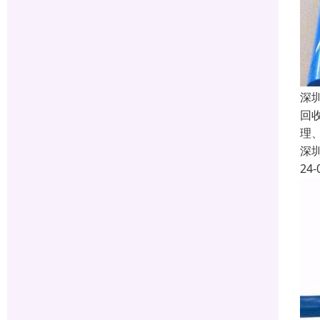
深
回
理
深
24-