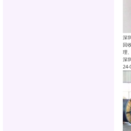
深
回
理
深
24-